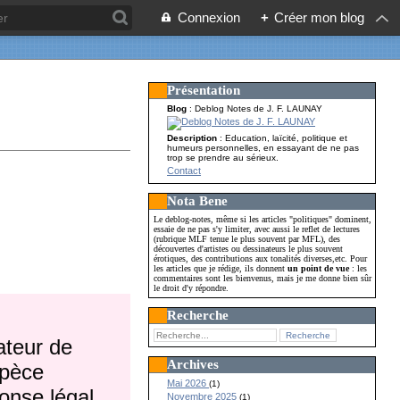
Connexion
+
Créer mon blog
Présentation
Blog
: Deblog Notes de J. F. LAUNAY
Description
: Education, laïcité, politique et
humeurs personnelles, en essayant de ne pas
trop se prendre au sérieux.
Contact
Nota Bene
Le deblog-notes, même si les articles "politiques" dominent,
essaie de ne pas s'y limiter, avec aussi le reflet de lectures
(rubrique MLF tenue le plus souvent par MFL), des
découvertes d'artistes ou dessinateurs le plus souvent
érotiques, des contributions aux tonalités diverses,etc. Pour
les articles que je rédige, ils donnent
un point de vue
: les
commentaires sont les bienvenus, mais je me donne bien sûr
le droit d'y répondre.
Recherche
ateur de
Archives
spèce
Mai 2026
(1)
onse légal,
Novembre 2025
(1)