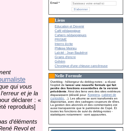
Email
Liens
Education et Devenir
Café pédagogique
Cahiers pédagogiques
PRISME
Interro écrite
Philippe Meirieu
Laïcité : Jean Baubérot
Grains d'encre
Géhèm
Chronique d'une chieuse cancéreuse
ment
Nelle Formule
ournaliste
Overblog - hébergeur du deblog-notes - a réussi
l'exploit de
lancer une nouvelle formule qui fait
que qui vous
perdre des fonctions essentielles de la version
précédente
. Ainsi des liens vers des sites extérieurs
erreur et je la
Koppera
cabinet de
disparaissent (désolé pour
,
curiosités
, ..). Les albums se sont transformés en
pour déclarer : «
diaporamas, avec des cadrages coupeurs de têtes.
La gestion des abonnés et des commentaires est
té reproduits]
aussi transparente que le patrimoine de Copé. Et
toutes les fonctions de suivi du deblog-notes -
statistiques notamment - sont appauvries.
pas d’éléments
René Revol et