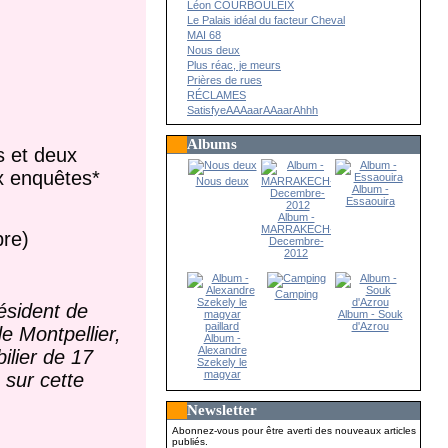
Léon COURBOULEIX
Le Palais idéal du facteur Cheval
MAI 68
Nous deux
Plus réac, je meurs
Prières de rues
RÉCLAMES
SatisfyeAAAaarAAaarAhhh
Albums
 et deux
ux enquêtes*
Nous deux
Album -
Essaouira
Album -
MARRAKECH-
bre)
Decembre-
2012
Camping
ésident de
Album - Souk
d'Azrou
e Montpellier,
Album -
Alexandre
ilier de 17
Szekely le
magyar
 sur cette
paillard
Newsletter
Abonnez-vous pour être averti des nouveaux articles
publiés.