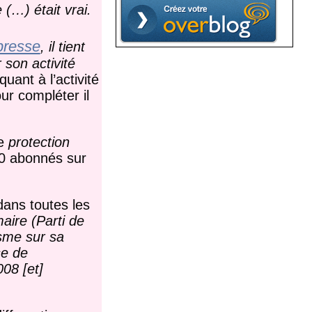
 (…) était vrai.
presse
, il tient
 son activité
uant à l’activité
ur compléter il
de
protection
300 abonnés sur
dans toutes les
aire (Parti de
isme sur sa
se de
08 [et]