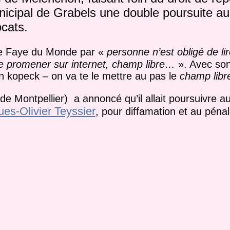
unicipal de Grabels une double poursuite au 
ocats.
e Faye du Monde par «
personne n’est obligé de li
se promener sur internet, champ libre…
». Avec so
 kopeck – on va te le mettre au pas le
champ libr
e Montpellier) a annoncé qu’il allait poursuivre au c
es-Olivier Teyssier
, pour diffamation et au péna