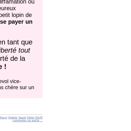
diffamation ou
eureux
etit lopin de
 se payer un
en tant que
iberté tout
rté de la
 !
evol vice-
ns chère sur un
 Nacer
Grabels
Saurel
Véolia
SAUR
commenter cet article
…