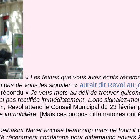
«
Les textes que vous avez écrits récem
aurait dit Revol au j
 pas de vous les signaler
. »
t répondu «
Je vous mets au défi de trouver quicon
ai pas rectifiée immédiatement. Donc signalez-moi l’
on, Revol attend le Conseil Municipal du 23 février 
le immobilière.
[Mais ces propos diffamatoires ont é
delhakim Nacer accuse beaucoup mais ne fournit 
a été récemment condamné pour diffamation envers 