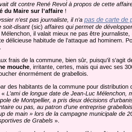
vait dit contre René Revol à propos de cette affaire
 du Maire sur l’affaire
!
pas de carte de 
sier n’est pas journaliste, il n’a
e soit-disant
(sic)
affaires qui permet de développer
lenchon, il valait mieux ne pas être journaliste, q
tte délicieuse habitude de l’attaque ad hominem. Po
.
aux frais de la commune, bien sûr, puisqu’il s’agit 
une mouche
, irritante, certes, mais qui avec ses 
 toucher énormément de grabellois.
é par des habitants de la commune pour distribution 
: «
L’ami de longue date de Jean-Luc Mélenchon, m
pole de Montpellier, a pris deux décisions d’urban
taire ou pas, au patron d’une entreprise grabelloi
up de main » lors de la campagne municipale de 20
 sportives de Grabels
».