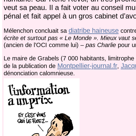
veut sa peau. Il a fait voter au conseil m
pénal et fait appel à un gros cabinet d’av
diatribe haineuse
Mélenchon concluait sa
contr
écrite et surtout pas « Le Monde ». Mieux vaut 
(ancien de l’OCI comme lui) –
pas Charlie
pour un
Le maire de Grabels (7 000 habitants, limitrophe d
Montpellier-journal.fr
Jacqu
de la publication de
,
dénonciation calomnieuse.