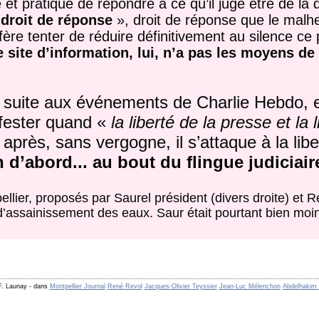
t pratique de répondre à ce qu’il juge être de la 
«
droit de réponse
», droit de réponse que le malh
fère tenter de réduire définitivement au silence ce p
site d’information, lui, n’a pas les moyens de
 suite aux événements de Charlie Hebdo, 
ifester quand «
la liberté de la presse et la l
rès, sans vergogne, il s’attaque à la libe
d’abord... au bout du flingue judiciaire
llier, proposés par Saurel président (divers droite) et R
 d’assainissement des eaux. Saur était pourtant bien moi
F. Launay
-
dans
Montpellier Journal
René Revol
Jacques-Olivier Teyssier
Jean-Luc Mélenchon
Abdelhakim