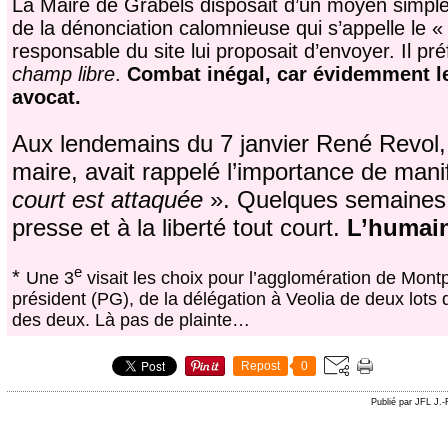
La Maire de Grabels disposait d’un moyen simple e
de la dénonciation calomnieuse qui s’appelle le 
responsable du site lui proposait d’envoyer. Il pré
champ libre
.
Combat inégal, car évidemment le 
avocat.
Aux lendemains du 7 janvier René Revol,
maire, avait rappelé l’importance de man
court est attaquée
». Quelques semaines ap
presse et à la liberté tout court.
L’humain 
e
*
Une 3
visait les choix pour l’agglomération de Montpe
président (PG), de la délégation à Veolia de deux lots
des deux. Là pas de plainte…
Repost
0
Publié par JFL J.-