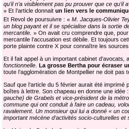
qu’il n’a visiblement pas pu prouver que ce qu’il a
» Et l’article donnait
un lien vers le communiqué
Et Revol de poursuivre : «
M. Jacques-Olivier Teys
un blog payant et il se spécialise dans la sortie d
mercantile.
» On avait cru comprendre que, pour Mé
mercantile l’accusation est débile. Et toujours ce
porte plainte contre X pour connaître les sources
Et il fait appel à un important cabinet d’avocats, 
fonctionnelle
.
La grosse Bertha pour écraser 
toute l’agglomération de Montpellier ne doit pas
Sauf que l’article du 5 février aurait été imprim
boîtes à lettre. Son chapeau en donne une idée 
gauche) de Grabels et vice-président de la métro
commune qui ont conduit à faire un cadeau, volon
ravalement. Un monsieur qui lui a donné « un co
important mécène d’activités socio-culturelles et