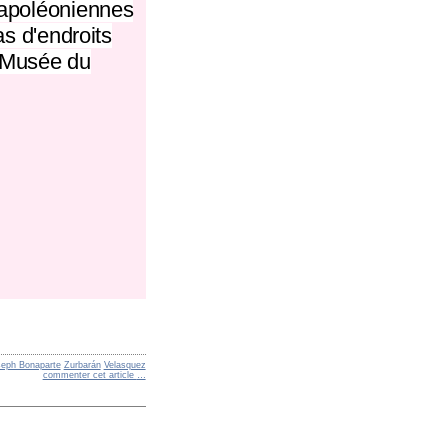
napoléoniennes
as d'endroits
u Musée du
eph Bonaparte
Zurbarán
Velasquez
commenter cet article
…