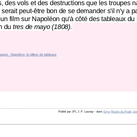
, des vols et des destructions que les troupes 
serait peut-être bon de se demander s'il n'y a p
 un film sur Napoléon qu'à côté des tableaux d
on du
tres de mayo (1808).
Publié par JFL J.-F. Launay
-
dans
Goya
Musée du Prado
Jos