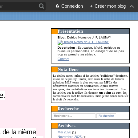
Connexion
+
Créer mon blog
Présentation
Blog
: Deblog Notes de J. F. LAUNAY
Description
: Education, laïcité, politique et
humeurs personnelles, en essayant de ne pas
trop se prendre au sérieux.
Contact
Nota Bene
Le deblog-notes, même si les articles "politiques" dominent,
essaie de ne pas s'y limiter, avec aussi le reflet de lectures
(rubrique MLF tenue le plus souvent par MFL), des
découvertes d'artistes ou dessinateurs le plus souvent
érotiques, des contributions aux tonalités diverses,etc. Pour
e.
les articles que je rédige, ils donnent
un point de vue
: les
commentaires sont les bienvenus, mais je me donne bien sûr
le droit d'y répondre.
Recherche
Archives
s de la nième
Mai 2026
(1)
Novembre 2025
(1)