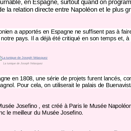
tournable, en Espagne, surtout quand on progra
e la relation directe entre Napoléon et
le plus g
ien a apportés en Espagne ne suffisent pas à faire
 notre pays. Il a déjà été critiqué en son temps et, à
La tunique de Joseph Velasquez
gne en 1808, une série de projets furent lancés, c
gnol. Pour cela, on utiliserait
le palais de Buenavis
Musée Josefino
, est créé à Paris le
Musée Napoléo
onc le meilleur du Musée Josefino.