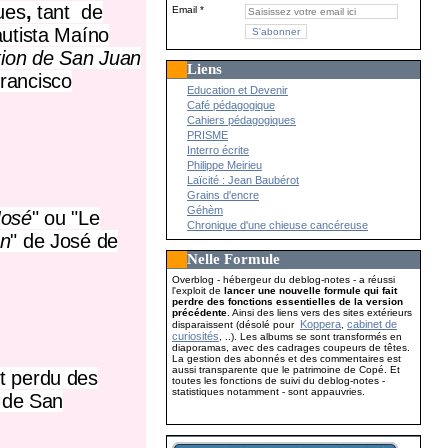
ues
,
tant
de
Email
autista Maíno
tion de San Juan
Liens
rancisco
Education et Devenir
Café pédagogique
Cahiers pédagogiques
PRISME
Interro écrite
Philippe Meirieu
Laïcité : Jean Baubérot
Grains d'encre
Géhèm
José
" ou "Le
Chronique d'une chieuse cancéreuse
an
" de José de
Nelle Formule
Overblog - hébergeur du deblog-notes - a réussi
l'exploit de
lancer une nouvelle formule qui fait
perdre des fonctions essentielles de la version
précédente
. Ainsi des liens vers des sites extérieurs
Koppera
cabinet de
disparaissent (désolé pour
,
curiosités
, ..). Les albums se sont transformés en
diaporamas, avec des cadrages coupeurs de têtes.
La gestion des abonnés et des commentaires est
aussi transparente que le patrimoine de Copé. Et
t perdu des
toutes les fonctions de suivi du deblog-notes -
statistiques notamment - sont appauvries.
e de San