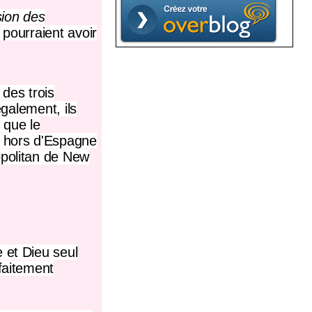
sion des
pourraient avoir
 des trois
également, ils
 que le
s hors d'Espagne
opolitan de New
e
et Dieu seul
faitement