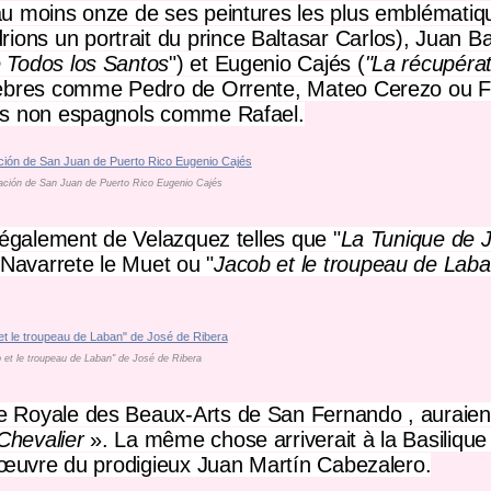
 au moins
onze de ses peintures les plus emblématiq
ons un portrait du prince Baltasar Carlos), Juan B
 Todos los Santos
") et Eugenio Cajés (
"La récupéra
élèbres comme Pedro de Orrente, Mateo Cerezo ou F
urs non espagnols comme Rafael.
ación de San Juan de Puerto Rico Eugenio Cajés
 également de Velazquez telles que "
La Tunique de 
Navarrete le Muet ou "
Jacob et le troupeau de Lab
 et le troupeau de Laban" de José de Ribera
 Royale des Beaux-Arts de San Fernando
, auraien
Chevalier
». La même chose arriverait à la
Basiliqu
l'œuvre du prodigieux Juan Martín Cabezalero.