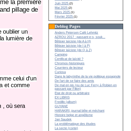
mme la première
Juin 2025
(2)
Mai 2025
rand pillage de
(2)
Mars 2025
(1)
Février 2025
(1)
Deblog Pages
 oublier un
Anders Petersen Café Lehmitz
AZROU 2017 : passant-e-s, souk...
 la lumière de
Bêtisier laïciste (de A à H)
Bêtisier laïciste (de I à P)
Bêtisier laïciste (de Q à Z)
Camping
Certificat de laïcité ?
Chromos-historiques
Courriers de lecteur
Curiosa
Dans le labyrinthe de la vie politique espagnole
omme celui d’un
De l’art de se faire des amis
ta
et comme
De mal en pis (ou de Luc Ferry à Robien en
passant par Fillon)
Etat de droit ou arbitraire
EX LIBRIS
Fredillo (album)
n
, où sera
GUYANE
HARAKIRI, journal bête et méchant
Histoire belge et angélisme
Jan Saudek
La problématique des études
La secte (conte)