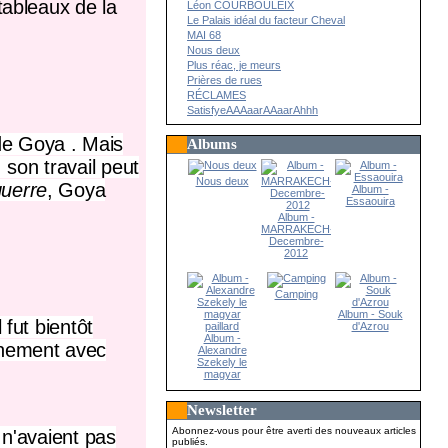
tableaux de la
Léon COURBOULEIX
Le Palais idéal du facteur Cheval
MAI 68
Nous deux
Plus réac, je meurs
Prières de rues
RÉCLAMES
SatisfyeAAAaarAAaarAhhh
 de Goya
. Mais
Albums
 son travail peut
Nous deux
guerre
, Goya
Album -
Essaouira
Album -
MARRAKECH-
Decembre-
2012
Camping
Album - Souk
fut bientôt
d'Azrou
Album -
inement avec
Alexandre
Szekely le
magyar
paillard
Newsletter
Abonnez-vous pour être averti des nouveaux articles
 n'avaient pas
publiés.