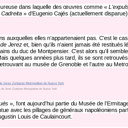
uloureuse dans laquelle des œuvres comme «
L'expul
 Cadreita
» d'Eugenio Cajés (actuellement disparue) 
s auxquelles elles n’appartenaient pas. C'est le cas
 de Jerez
et, bien qu'ils n'aient jamais été restitués l
ns du duc de Montpensier. C'est alors qu'il semble
ais quelques années plus tard, ils se sont retrouvé
 retrouvant au musée de Grenoble et l'autre au Metr
le de Jerez Zurbaran Metropolitan de Nueva York
bués
», font aujourd'hui partie du
Musée de l'Ermitag
entue avec les pillages de généraux napoléoniens par
gustin Louis de Caulaincourt.