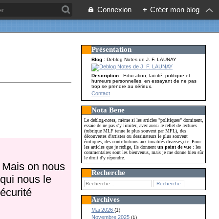
Connexion
+
Créer mon blog
Présentation
Blog
: Deblog Notes de J. F. LAUNAY
Description
: Education, laïcité, politique et
humeurs personnelles, en essayant de ne pas
trop se prendre au sérieux.
Contact
Nota Bene
Le deblog-notes, même si les articles "politiques" dominent,
essaie de ne pas s'y limiter, avec aussi le reflet de lectures
(rubrique MLF tenue le plus souvent par MFL), des
découvertes d'artistes ou dessinateurs le plus souvent
érotiques, des contributions aux tonalités diverses,etc. Pour
les articles que je rédige, ils donnent
un point de vue
: les
commentaires sont les bienvenus, mais je me donne bien sûr
le droit d'y répondre.
. Mais on nous
Recherche
 qui nous le
écurité
Archives
Mai 2026
(1)
Novembre 2025
(1)