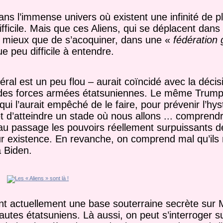
ns l’immense univers où existent une infinité de p
ifficile. Mais que ces
A
liens, qui se déplacent dans l
e mieux que de s’acoquiner, dans une «
fédération 
e peu difficile à entendre.
ral est un peu flou – aurait co
ï
ncidé avec la déci
des forces armées étatsuniennes. Le même Trump 
 qui
l’aurait empêché de le faire, pour prévenir l’hy
t d’atteindre un stade où nous allons ... comprend
 au passage les pouvoirs réellement surpuissants de
r existence. En revanche, on comprend mal qu’ils 
à Biden.
ent actuellement
une base souterraine secrète sur 
utes étatsuniens. Là aussi, on peut s’interroger sur