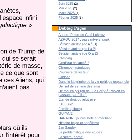
Juin 2025
(2)
Mai 2025
(2)
lanètes,
Mars 2025
(1)
’espace infini
Février 2025
(1)
galactique
»
Deblog Pages
Anders Petersen Café Lehmitz
AZROU 2017 : passant-e-s, souk...
Bêtisier laïciste (de A à H)
Bêtisier laïciste (de I à P)
sion de Trump de
Bêtisier laïciste (de Q à Z)
qui se serait
Camping
Certificat de laïcité ?
stérie de masse,
Chromos-historiques
re ce que sont
Courriers de lecteur
Curiosa
 ces Aliens, qui
Dans le labyrinthe de la vie politique espagnole
n’aient pas
De l’art de se faire des amis
De mal en pis (ou de Luc Ferry à Robien en
passant par Fillon)
Etat de droit ou arbitraire
EX LIBRIS
Fredillo (album)
GUYANE
HARAKIRI, journal bête et méchant
Histoire belge et angélisme
Mars
où ils
Jan Saudek
La problématique des études
 l’intérêt pour
La secte (conte)