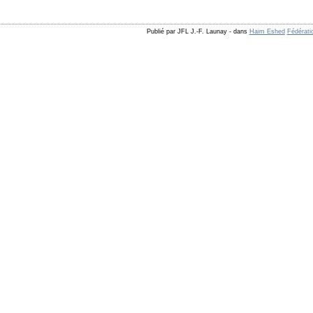
Publié par JFL J.-F. Launay
-
dans
Haim Eshed
Fédérati