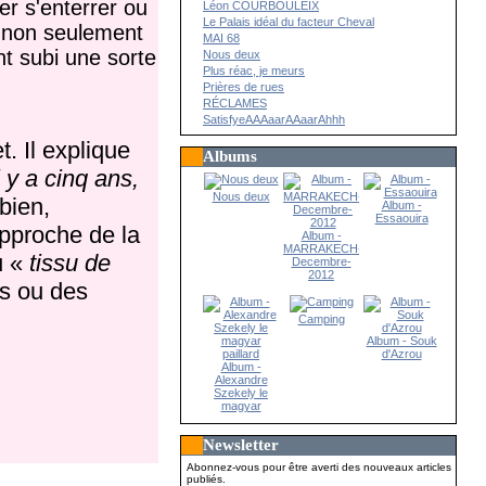
er s'enterrer ou
Léon COURBOULEIX
Le Palais idéal du facteur Cheval
it non seulement
MAI 68
nt subi une sorte
Nous deux
Plus réac, je meurs
Prières de rues
RÉCLAMES
SatisfyeAAAaarAAaarAhhh
. Il explique
Albums
l y a cinq ans,
Nous deux
 bien,
Album -
Essaouira
pproche de la
Album -
MARRAKECH-
u «
tissu de
Decembre-
2012
s ou des
Camping
Album - Souk
d'Azrou
Album -
Alexandre
Szekely le
magyar
paillard
Newsletter
Abonnez-vous pour être averti des nouveaux articles
publiés.