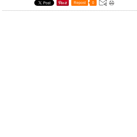
Repost
0