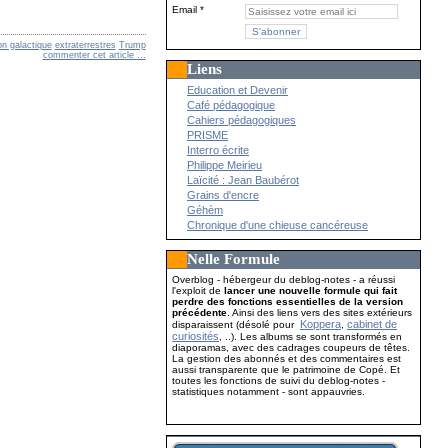
Email
on galactique
extraterrestres
Trump
commenter cet article
…
Liens
Education et Devenir
Café pédagogique
Cahiers pédagogiques
PRISME
Interro écrite
Philippe Meirieu
Laïcité : Jean Baubérot
Grains d'encre
Géhèm
Chronique d'une chieuse cancéreuse
Nelle Formule
Overblog - hébergeur du deblog-notes - a réussi
l'exploit de
lancer une nouvelle formule qui fait
perdre des fonctions essentielles de la version
précédente
. Ainsi des liens vers des sites extérieurs
Koppera
cabinet de
disparaissent (désolé pour
,
curiosités
, ..). Les albums se sont transformés en
diaporamas, avec des cadrages coupeurs de têtes.
La gestion des abonnés et des commentaires est
aussi transparente que le patrimoine de Copé. Et
toutes les fonctions de suivi du deblog-notes -
statistiques notamment - sont appauvries.