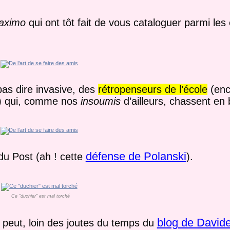
maximo
qui ont tôt fait de vous cataloguer parmi le
pas dire invasive, des
rétropenseurs de l’école
(enc
é) qui, comme nos
insoumis
d’ailleurs, chassent en
défense de Polanski
 du Post (ah ! cette
).
Ce "duchier" est mal torché
blog de Davide
se peut, loin des joutes du temps du