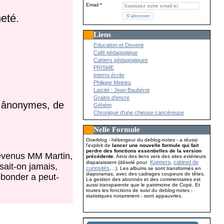
Email
heté.
Liens
Education et Devenir
Café pédagogique
Cahiers pédagogiques
PRISME
Interro écrite
Philippe Meirieu
Laïcité : Jean Baubérot
Grains d'encre
es ânonymes, de
Géhèm
Chronique d'une chieuse cancéreuse
Nelle Formule
Overblog - hébergeur du deblog-notes - a réussi
l'exploit de
lancer une nouvelle formule qui fait
perdre des fonctions essentielles de la version
devenus MM Martin,
précédente
. Ainsi des liens vers des sites extérieurs
Koppera
cabinet de
disparaissent (désolé pour
,
 sait-on jamais,
curiosités
, ..). Les albums se sont transformés en
diaporamas, avec des cadrages coupeurs de têtes.
ébonder a peut-
La gestion des abonnés et des commentaires est
aussi transparente que le patrimoine de Copé. Et
toutes les fonctions de suivi du deblog-notes -
statistiques notamment - sont appauvries.