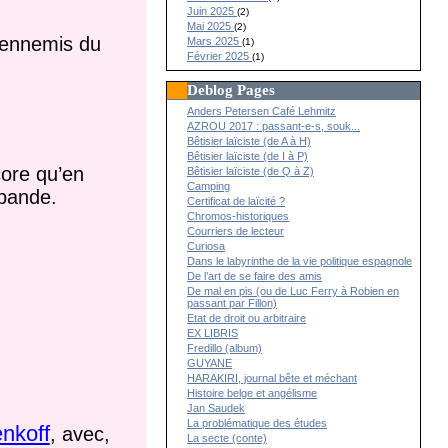
Juin 2025
(2)
Mai 2025
(2)
s ennemis du
Mars 2025
(1)
Février 2025
(1)
Deblog Pages
Anders Petersen Café Lehmitz
AZROU 2017 : passant-e-s, souk...
Bêtisier laïciste (de A à H)
Bêtisier laïciste (de I à P)
ore qu’en
Bêtisier laïciste (de Q à Z)
Camping
 bande.
Certificat de laïcité ?
Chromos-historiques
Courriers de lecteur
Curiosa
Dans le labyrinthe de la vie politique espagnole
De l’art de se faire des amis
De mal en pis (ou de Luc Ferry à Robien en
passant par Fillon)
Etat de droit ou arbitraire
EX LIBRIS
Fredillo (album)
GUYANE
HARAKIRI, journal bête et méchant
Histoire belge et angélisme
Jan Saudek
La problématique des études
nkoff
, avec,
La secte (conte)