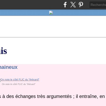
is
haineux
On note le côté FLIC du "thésard"
as à des échanges très argumentés ; il entraîne, e