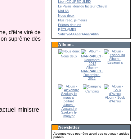
Léon COURBOULEIX
Le Palais idéal du facteur Cheval
MAI 68
Nous deux
Plus réac, je meurs
Prières de rues
RÉCLAMES
ine, d'être viré de
SatisfyeAAAaarAAaarAhhh
sation suprême dès
Albums
Nous deux
Album -
Essaouira
Album -
MARRAKECH-
Decembre-
2012
Camping
Album - Souk
d'Azrou
Album -
actuel ministre
Alexandre
Szekely le
magyar
paillard
Newsletter
Abonnez-vous pour être averti des nouveaux articles
publiés.