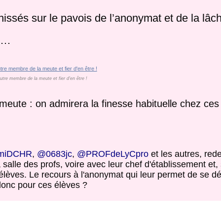
 hissés sur le pavois de l’anonymat et de la lâc
in…
utre membre de la meute et fier d'en être !
a meute : on admirera la finesse habituelle chez c
miDCHR
,
@0683jc
,
@PROFdeLyCpro
et les autres, re
 salle des profs, voire avec leur chef d'établissement et,
s élèves. Le recours à l'anonymat qui leur permet de se d
donc pour ces élèves ?