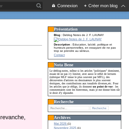
Connexion
+
Créer mon blog
Présentation
Blog
: Deblog Notes de J. F. LAUNAY
Description
: Education, laïcité, politique et
humeurs personnelles, en essayant de ne pas
trop se prendre au sérieux.
Contact
Nota Bene
Le deblog-notes, même si les articles "politiques" dominent,
essaie de ne pas s'y limiter, avec aussi le reflet de lectures
(rubrique MLF tenue le plus souvent par MFL), des
découvertes d'artistes ou dessinateurs le plus souvent
érotiques, des contributions aux tonalités diverses,etc. Pour
les articles que je rédige, ils donnent
un point de vue
: les
commentaires sont les bienvenus, mais je me donne bien sûr
le droit d'y répondre.
Recherche
n revanche,
Archives
Mai 2026
(1)
Novembre 2025
(1)