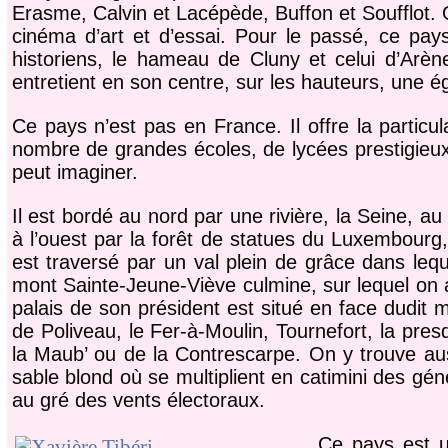
Erasme, Calvin et Lacépède, Buffon et Soufflot. O
cinéma d’art et d’essai. Pour le passé, ce pay
historiens, le hameau de Cluny et celui d’Ar
entretient en son centre, sur les hauteurs, une é
Ce pays n’est pas en France. Il offre la particu
nombre de grandes écoles, de lycées prestigieu
peut imaginer.
Il est bordé au nord par une rivière, la Seine, a
à l’ouest par la forêt de statues du Luxembourg,
est traversé par un val plein de grâce dans leque
mont Sainte-Jeune-Viève culmine, sur lequel on
palais de son président est situé en face dudit 
de Poliveau, le Fer-à-Moulin, Tournefort, la pres
la Maub’ ou de la Contrescarpe. On y trouve 
sable blond où se multiplient en catimini des gé
au gré des vents électoraux.
Ce pays est u