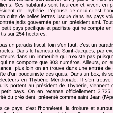
iens. Ses habitants sont heureux et vivent en pa
résident de Thybérie. L’épouse de celui-ci est hon
n culte de belles lettres jusque dans les pays vo
ntrée jadis gouvernée par un président ami. Tout
petit pays pacifique et pacifiste qui ne compte e
rtis sur 254 hectares.
as un paradis fiscal, loin s’en faut, c’est un paradi
racles. Dans le hameau de Saint-Jacques, par exe
ecteurs dans un immeuble qui n’existe pas puisqu’i
 qui ne comporte que 303 numéros. Ailleurs, on 
tence, plus loin on en trouve dans une entrée de
îte d’un bouquiniste des quais. Dans un box, ils s
électeurs en Thybérie Méridionale. Il s’en trouve
u’ils portent au président de Thybérie, viennent 
 petit pays. On en recense officiellement 2.725,
rité du président, présenté comme saint Jean (l’Apo
 ce pays, c’est l’honnêteté, la droiture et surtout