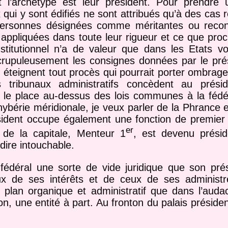
t l’archétype est leur président. Pour prendre 
qui y sont édifiés ne sont attribués qu’à des cas 
personnes désignées comme méritantes ou recon
t appliquées dans toute leur rigueur et ce que pro
stitutionnel n’a de valeur que dans les Etats vo
 scrupuleusement les consignes données par le prés
u éteignent tout procès qui pourrait porter ombrag
s tribunaux administratifs concèdent au prési
ui le place au-dessus des lois communes à la fédér
hybérie méridionale, je veux parler de la Phrance e
ésident occupe également une fonction de premier
er
t de la capitale, Menteur 1
, est devenu présid
dire intouchable.
fédéral une sorte de vide juridique que son pré
eux de ses intérêts et de ceux de ses administr
e plan organique et administratif que dans l’aud
n, une entité à part. Au fronton du palais président