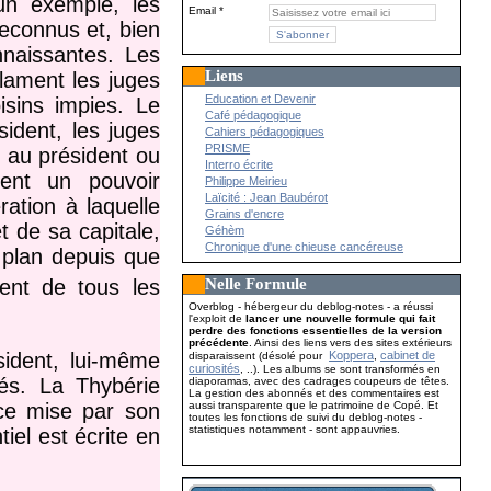
un exemple, les
Email
reconnus et, bien
naissantes. Les
Liens
clament les juges
Education et Devenir
isins impies. Le
Café pédagogique
ident, les juges
Cahiers pédagogiques
PRISME
e au président ou
Interro écrite
dent un pouvoir
Philippe Meirieu
Laïcité : Jean Baubérot
ation à laquelle
Grains d'encre
t de sa capitale,
Géhèm
Chronique d'une chieuse cancéreuse
 plan depuis que
ent de tous les
Nelle Formule
Overblog - hébergeur du deblog-notes - a réussi
l'exploit de
lancer une nouvelle formule qui fait
perdre des fonctions essentielles de la version
précédente
. Ainsi des liens vers des sites extérieurs
sident, lui-même
Koppera
cabinet de
disparaissent (désolé pour
,
curiosités
, ..). Les albums se sont transformés en
és. La Thybérie
diaporamas, avec des cadrages coupeurs de têtes.
La gestion des abonnés et des commentaires est
ace mise par son
aussi transparente que le patrimoine de Copé. Et
toutes les fonctions de suivi du deblog-notes -
statistiques notamment - sont appauvries.
iel est écrite en