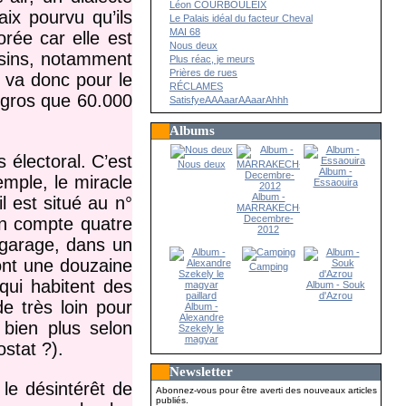
Léon COURBOULEIX
ix pourvu qu’ils
Le Palais idéal du facteur Cheval
MAI 68
orée car elle est
Nous deux
isins, notamment
Plus réac, je meurs
Prières de rues
 va donc pour le
RÉCLAMES
n gros que 60.000
SatisfyeAAAaarAAaarAhhh
Albums
s électoral. C’est
Nous deux
Album -
mple, le miracle
Essaouira
Album -
l est situé au n°
MARRAKECH-
Decembre-
en compte quatre
2012
 garage, dans un
ont une douzaine
Camping
 qui habitent des
Album - Souk
d'Azrou
de très loin pour
Album -
Alexandre
 bien plus selon
Szekely le
magyar
stat ?).
paillard
Newsletter
 le désintérêt de
Abonnez-vous pour être averti des nouveaux articles
publiés.