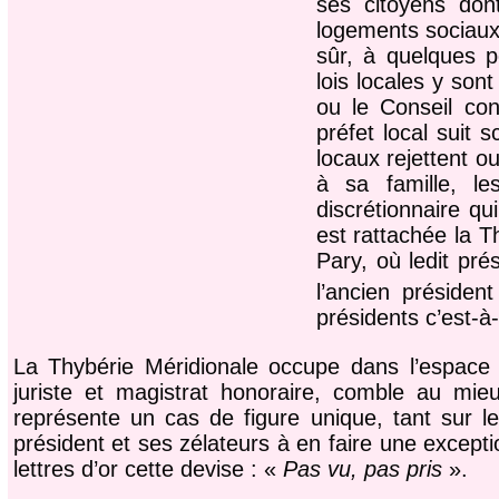
ses citoyens don
logements sociaux 
sûr, à quelques 
lois locales y son
ou le Conseil con
préfet local suit
locaux rejettent o
à sa famille, le
discrétionnaire q
est rattachée la T
Pary, où ledit pr
l’ancien présiden
présidents c’est-à-
La Thybérie Méridionale occupe dans l’espace 
juriste et magistrat honoraire, comble au mi
représente un cas de figure unique, tant sur l
président et ses zélateurs à en faire une exceptio
lettres d’or cette devise : «
Pas vu, pas pris
».