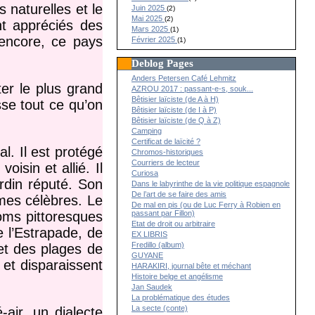
 naturelles et le
Juin 2025
(2)
Mai 2025
(2)
nt appréciés des
Mars 2025
(1)
encore, ce pays
Février 2025
(1)
Deblog Pages
Anders Petersen Café Lehmitz
ter le plus grand
AZROU 2017 : passant-e-s, souk...
Bêtisier laïciste (de A à H)
se tout ce qu’on
Bêtisier laïciste (de I à P)
Bêtisier laïciste (de Q à Z)
Camping
Certificat de laïcité ?
l. Il est protégé
Chromos-historiques
Courriers de lecteur
isin et allié. Il
Curiosa
ardin réputé. Son
Dans le labyrinthe de la vie politique espagnole
De l’art de se faire des amis
mes célèbres. Le
De mal en pis (ou de Luc Ferry à Robien en
passant par Fillon)
noms pittoresques
Etat de droit ou arbitraire
e l’Estrapade, de
EX LIBRIS
Fredillo (album)
t des plages de
GUYANE
 et disparaissent
HARAKIRI, journal bête et méchant
Histoire belge et angélisme
Jan Saudek
La problématique des études
La secte (conte)
air, un dialecte