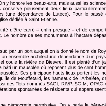
n y honore les beaux-arts, mais aussi les sciences
s conserve pieusement deux lieux particulièreme
ènes (une dépendance de Lutèce). Pour le passé 
glise dédiée à Saint-Etienne.
larité d’être carré – enfin presque – et de compor
x. Le nombre de ses monuments à l’hectare dépas
u sud par un port auquel on a donné le nom de Roya
 un ensemble architectural dépendance d’un pays vo
l coule la rivière de Biesvre. Il est planté d’un j
 a bâti un mausolée où reposent plus de cent hom
mausolée. Ses principaux hauts lieux portent les 
qu’île de Mouffetard, les hameaux de l’Arbalète, d
aussi des îlots nommés SAGI, RIVP, SGIM, OPAC e
nérations spontanées de résidents qui apparaissent
ne démocratie permissive. On y parle le hère-pé-