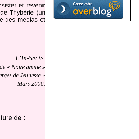
ister et revenir
t de Thybérie (un
ble des médias et
L’In-Secte.
de « Notre amitié »
erges de Jeunesse »
Mars 2000.
ture de :