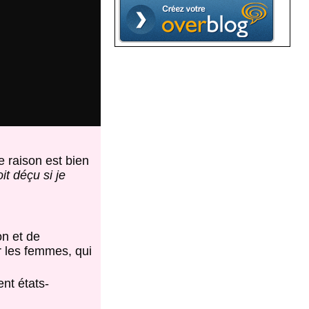
e raison est bien
t déçu si je
n et de
r les femmes, qui
nt états-