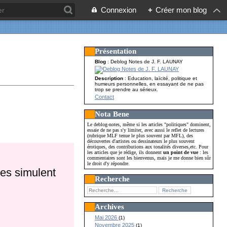
Connexion
+
Créer mon blog
Présentation
Blog
: Deblog Notes de J. F. LAUNAY
Description
: Education, laïcité, politique et
humeurs personnelles, en essayant de ne pas
trop se prendre au sérieux.
Contact
Nota Bene
Le deblog-notes, même si les articles "politiques" dominent,
essaie de ne pas s'y limiter, avec aussi le reflet de lectures
(rubrique MLF tenue le plus souvent par MFL), des
découvertes d'artistes ou dessinateurs le plus souvent
érotiques, des contributions aux tonalités diverses,etc. Pour
les articles que je rédige, ils donnent
un point de vue
: les
commentaires sont les bienvenus, mais je me donne bien sûr
le droit d'y répondre.
es simulent
Recherche
Archives
Mai 2026
(1)
Novembre 2025
(1)