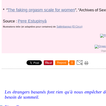
*
The faking orgasm scale for women
“
”, “Archives of Sex
Pere Estupinyà
Source :
Saltimbanqui (El Circo)
Illustrations tirée (et adaptées pour certaines) de
Orga
Repost
0
Les étrangers basanés font rien qu'à nous empêcher de
besoin de sommeil.