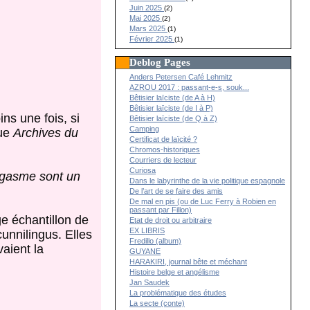
Juin 2025
(2)
Mai 2025
(2)
Mars 2025
(1)
Février 2025
(1)
Deblog Pages
Anders Petersen Café Lehmitz
AZROU 2017 : passant-e-s, souk...
Bêtisier laïciste (de A à H)
Bêtisier laïciste (de I à P)
ns une fois, si
Bêtisier laïciste (de Q à Z)
Camping
vue
Archives du
Certificat de laïcité ?
Chromos-historiques
Courriers de lecteur
Curiosa
rgasme sont un
Dans le labyrinthe de la vie politique espagnole
De l’art de se faire des amis
De mal en pis (ou de Luc Ferry à Robien en
passant par Fillon)
e échantillon de
Etat de droit ou arbitraire
EX LIBRIS
unnilingus. Elles
Fredillo (album)
vaient la
GUYANE
HARAKIRI, journal bête et méchant
Histoire belge et angélisme
Jan Saudek
La problématique des études
La secte (conte)