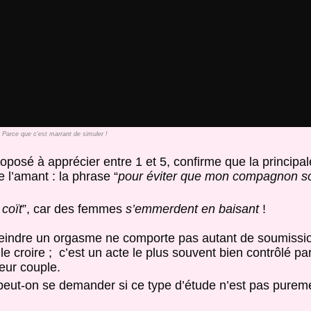
Parce que c'est marrant de simuler !
roposé à apprécier entre 1 et 5, confirme que la principal
 l’amant : la phrase “
pour éviter que mon compagnon soi
 coït
”, car des femmes
s’emmerdent en baisant
!
feindre un orgasme ne comporte pas autant de soumissio
e croire ; c’est un acte le plus souvent bien contrôlé pa
eur couple.
 peut-on se demander si ce type d’étude n’est pas pureme