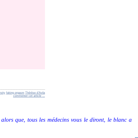
sity
faking orgasm
Thérèse d'Avila
commenter cet article
…
lors que, tous les médecins vous le diront, le blanc a