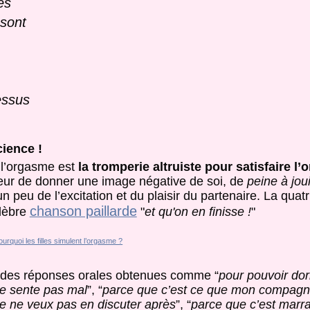
es
 sont
essus
cience !
 l’orgasme est
la tromperie altruiste pour satisfaire l’
peur de donner une image négative de soi, de
peine à joui
 peu de l’excitation et du plaisir du partenaire. La quat
chanson paillarde
lèbre
"
et qu'on en finisse !
"
ir des réponses orales obtenues comme “
pour pouvoir dor
e sente pas mal
”, “
parce que c’est ce que mon compagn
e ne veux pas en discuter après
”, “
parce que c’est marra