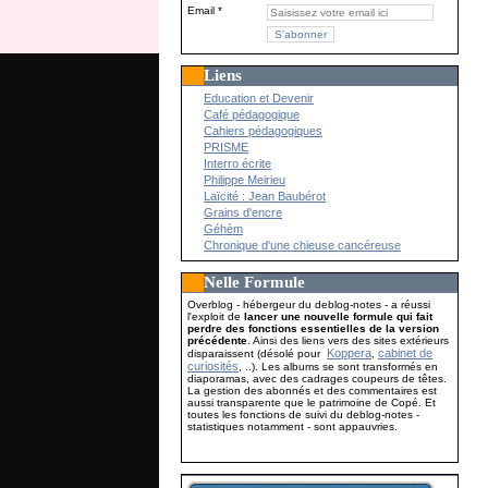
Email
Liens
Education et Devenir
Café pédagogique
Cahiers pédagogiques
PRISME
Interro écrite
Philippe Meirieu
Laïcité : Jean Baubérot
Grains d'encre
Géhèm
Chronique d'une chieuse cancéreuse
Nelle Formule
Overblog - hébergeur du deblog-notes - a réussi
l'exploit de
lancer une nouvelle formule qui fait
perdre des fonctions essentielles de la version
précédente
. Ainsi des liens vers des sites extérieurs
Koppera
cabinet de
disparaissent (désolé pour
,
curiosités
, ..). Les albums se sont transformés en
diaporamas, avec des cadrages coupeurs de têtes.
La gestion des abonnés et des commentaires est
aussi transparente que le patrimoine de Copé. Et
toutes les fonctions de suivi du deblog-notes -
statistiques notamment - sont appauvries.