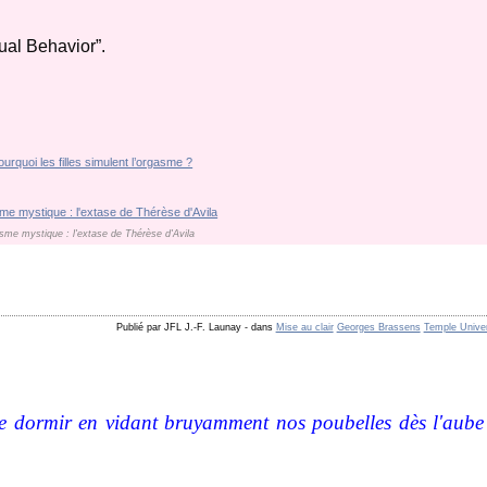
ual Behavior”.
sme mystique : l'extase de Thérèse d'Avila
Publié par JFL J.-F. Launay
-
dans
Mise au clair
Georges Brassens
Temple Univer
 dormir en vidant bruyamment nos poubelles dès l'aube a