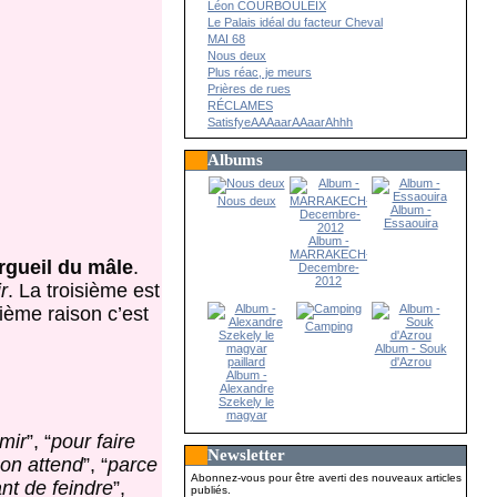
Léon COURBOULEIX
Le Palais idéal du facteur Cheval
MAI 68
Nous deux
Plus réac, je meurs
Prières de rues
RÉCLAMES
SatisfyeAAAaarAAaarAhhh
Albums
Nous deux
Album -
Essaouira
Album -
MARRAKECH-
orgueil du mâle
.
Decembre-
2012
r
. La troisième est
rième raison c’est
Camping
Album - Souk
d'Azrou
Album -
Alexandre
Szekely le
magyar
paillard
mir
”, “
pour faire
Newsletter
on attend
”, “
parce
Abonnez-vous pour être averti des nouveaux articles
nt de feindre
”,
publiés.