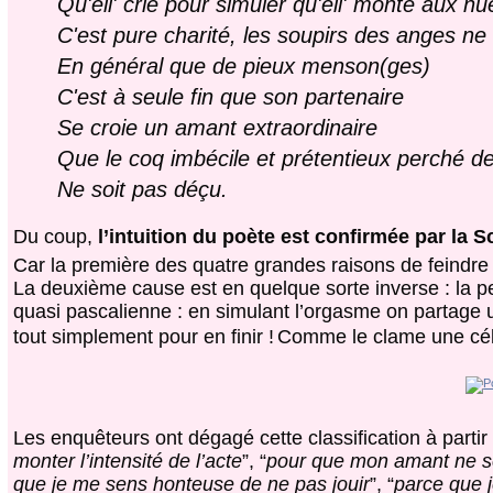
Qu'ell' crie pour simuler qu'ell' monte aux nu
C'est pure charité, les soupirs des anges ne
En général que de pieux menson(ges)
C'est à seule fin que son partenaire
Se croie un amant extraordinaire
Que le coq imbécile et prétentieux perché d
Ne soit pas déçu.
Du coup,
l’intuition du poète est confirmée par la S
Car la première des quatre grandes raisons de feindre
La deuxième cause est en quelque sorte inverse : la 
quasi pascalienne : en simulant l’orgasme on partage un
tout simplement pour en finir !
Comme le clame une cé
Les enquêteurs ont dégagé cette classification à part
monter l’intensité de l’acte
”, “
pour que mon amant ne s
que je me sens honteuse de ne pas jouir
”, “
parce que j