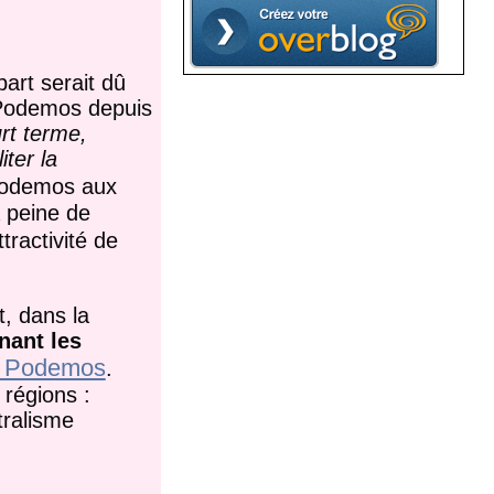
art serait dû
t Podemos depuis
rt terme,
iter la
Podemos aux
a peine de
tractivité de
t, dans la
nant les
de Podemos
.
 régions :
tralisme