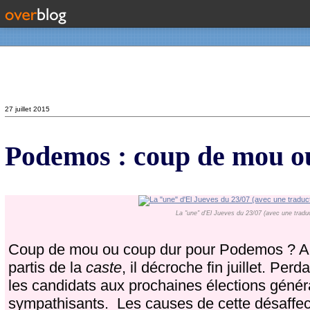
Contact
27 juillet 2015
Podemos : coup de mou ou 
La "une" d'El Jueves du 23/07 (avec une tradu
Coup de mou ou coup dur pour Podemos ? Alors
partis de la
caste
, il décroche fin juillet. Per
les candidats aux prochaines élections génér
sympathisants. Les causes de cette désaffect