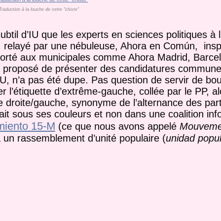
Traduction à la louche de cette "chiste"
ubtil d’IU que les experts en sciences politiques à 
e, relayé par une nébuleuse, Ahora en Común, insp
 emporté aux municipales comme Ahora Madrid, Barc
proposé de présenter des candidatures commune
’IU, n’a pas été dupe. Pas question de servir de bo
ier l’étiquette d’extrême-gauche, collée par le PP, a
droite/gauche, synonyme de l’alternance des part
t sous ses couleurs et non dans une coalition inf
miento 15-M
(ce que nous avons appelé
Mouvemen
à un rassemblement d’unité populaire (
unidad popu