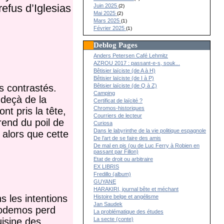
refus d’Iglesias
Juin 2025
(2)
Mai 2025
(2)
Mars 2025
(1)
Février 2025
(1)
Deblog Pages
Anders Petersen Café Lehmitz
AZROU 2017 : passant-e-s, souk...
Bêtisier laïciste (de A à H)
Bêtisier laïciste (de I à P)
Bêtisier laïciste (de Q à Z)
s contrastés.
Camping
-deçà de la
Certificat de laïcité ?
Chromos-historiques
ont pris la tête,
Courriers de lecteur
rend du poil de
Curiosa
Dans le labyrinthe de la vie politique espagnole
alors que cette
De l’art de se faire des amis
De mal en pis (ou de Luc Ferry à Robien en
passant par Fillon)
Etat de droit ou arbitraire
EX LIBRIS
Fredillo (album)
GUYANE
HARAKIRI, journal bête et méchant
 les intentions
Histoire belge et angélisme
Jan Saudek
Podemos perd
La problématique des études
La secte (conte)
isine des