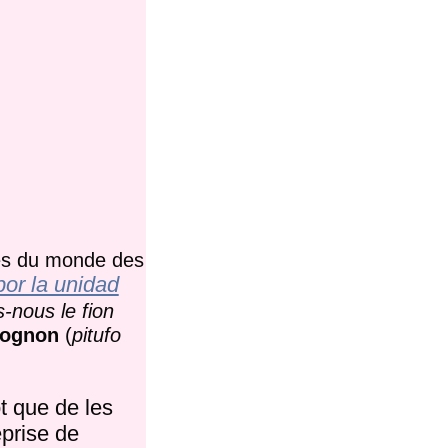
tés du monde des
por la unidad
-nous le fion
rognon
(
pitufo
t que de les
eprise de