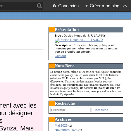
Connexion
+
Créer mon blog
Présentation
Blog
: Deblog Notes de J. F. LAUNAY
Description
: Education, laïcité, politique et
humeurs personnelles, en essayant de ne pas
trop se prendre au sérieux.
Contact
Nota Bene
Le deblog-notes, même si les articles "politiques" dominent,
essaie de ne pas s'y limiter, avec aussi le reflet de lectures
(rubrique MLF tenue le plus souvent par MFL), des
découvertes d'artistes ou dessinateurs le plus souvent
érotiques, des contributions aux tonalités diverses,etc. Pour
les articles que je rédige, ils donnent
un point de vue
: les
commentaires sont les bienvenus, mais je me donne bien sûr
le droit d'y répondre.
Recherche
ment avec les
pour désigner
Archives
s
Mai 2026
(1)
Syriza. Mais
Novembre 2025
(1)