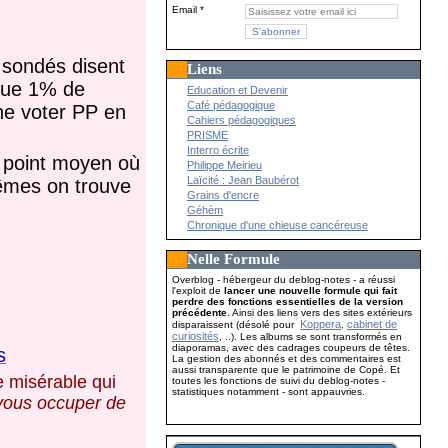
Email
 sondés disent
Liens
que 1% de
Education et Devenir
Café pédagogique
 ne voter PP en
Cahiers pédagogiques
PRISME
Interro écrite
u point moyen où
Philippe Meirieu
Laïcité : Jean Baubérot
rêmes on trouve
Grains d'encre
Géhèm
Chronique d'une chieuse cancéreuse
Nelle Formule
Overblog - hébergeur du deblog-notes - a réussi
l'exploit de
lancer une nouvelle formule qui fait
perdre des fonctions essentielles de la version
précédente
. Ainsi des liens vers des sites extérieurs
Koppera
cabinet de
disparaissent (désolé pour
,
curiosités
, ..). Les albums se sont transformés en
diaporamas, avec des cadrages coupeurs de têtes.
s
La gestion des abonnés et des commentaires est
aussi transparente que le patrimoine de Copé. Et
e misérable qui
toutes les fonctions de suivi du deblog-notes -
statistiques notamment - sont appauvries.
 vous occuper de