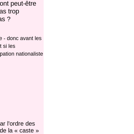
ont peut-être
as trop
as ?
e - donc avant les
 si les
pation nationaliste
r l’ordre des
de la « caste »