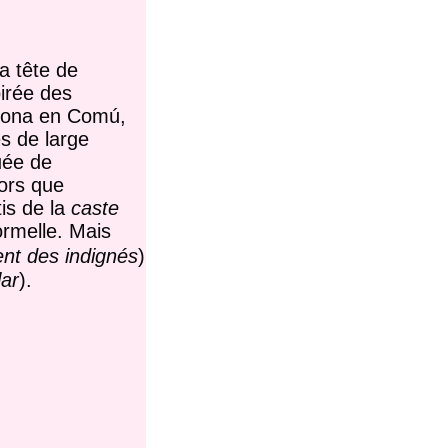
la tête de
irée des
elona en Comú,
s de large
uée de
lors que
is de la
caste
ormelle. Mais
t des indignés
)
lar
).