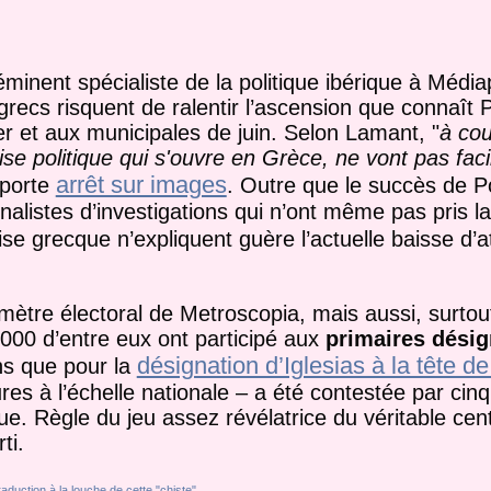
inent spécialiste de la politique ibérique à Médiap
grecs risquent de ralentir l’ascension que connaî
r et aux municipales de juin. Selon Lamant, "
à cou
se politique qui s'ouvre en Grèce, ne vont pas facil
arrêt sur images
pporte
. Outre que le succès de 
nalistes d’investigations qui n’ont même pas pris l
ise grecque n’expliquent guère l’actuelle baisse d’at
mètre électoral de Metroscopia, mais aussi, surtou
000 d’entre eux ont participé aux
primaires désig
désignation d’Iglesias à la tête 
ns que pour la
res à l’échelle nationale – a été contestée par cinq
e. Règle du jeu assez révélatrice du véritable cen
ti.