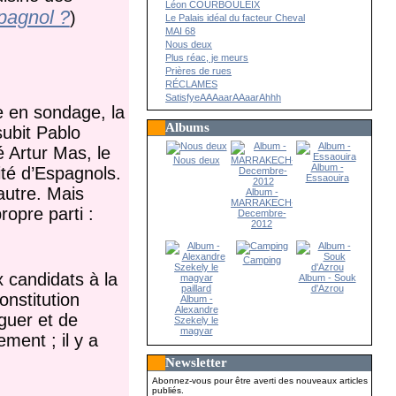
Léon COURBOULEIX
pagnol ?
)
Le Palais idéal du facteur Cheval
MAI 68
Nous deux
Plus réac, je meurs
Prières de rues
RÉCLAMES
SatisfyeAAAaarAAaarAhhh
e en sondage, la
Albums
subit Pablo
é Artur Mas, le
Nous deux
Album -
ité d’Espagnols.
Essaouira
autre. Mais
Album -
MARRAKECH-
opre parti :
Decembre-
2012
Camping
 candidats à la
Album - Souk
d'Azrou
nstitution
Album -
Alexandre
guer et de
Szekely le
magyar
ement ; il y a
paillard
Newsletter
Abonnez-vous pour être averti des nouveaux articles
publiés.